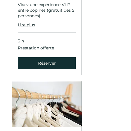
Vivez une expérience V.I.P
entre copines (gratuit dès 5
personnes)
Lire plus
3 h
Prestation
Prestation offerte
offerte
Réserver