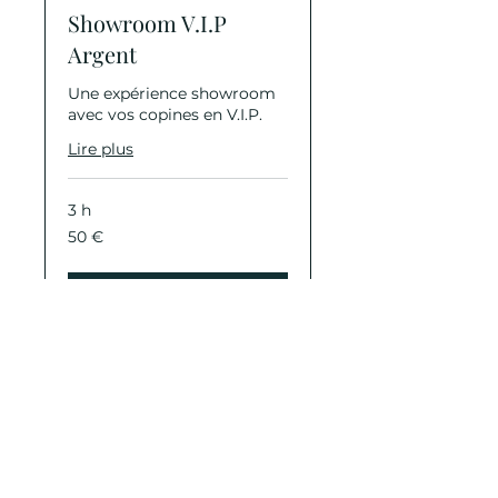
Showroom V.I.P
Argent
Une expérience showroom
avec vos copines en V.I.P.
Lire plus
3 h
50
50 €
euros
Réserver