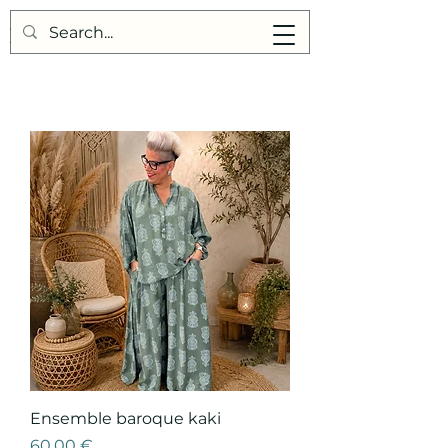
Points de Suture
Ensemble baroque kaki
Prix
60,00 €