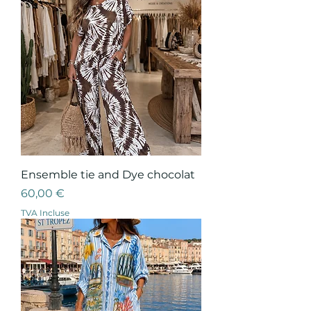
Ensemble tie and Dye chocolat
Prix
60,00 €
TVA Incluse