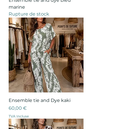
Ensemble tie and dye bleu
marine
Rupture de stock
Ensemble tie and Dye kaki
Prix
60,00 €
TVA Incluse