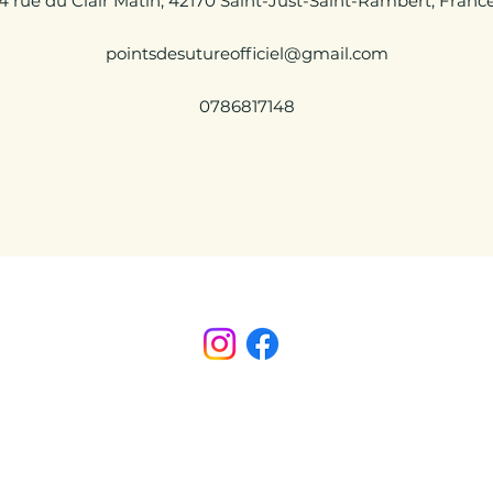
4 rue du Clair Matin, 42170 Saint-Just-Saint-Rambert, Franc
pointsdesutureofficiel@gmail.com
0786817148
Points de Suture
pointsdesutureofficiel@gmail.com
s légales
CONDITIONS GÉNÉRALES D'ACHAT ET D’UTILISA