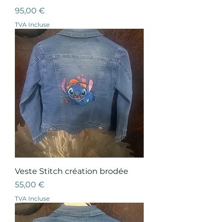
Prix
95,00 €
TVA Incluse
Veste Stitch création brodée
Prix
55,00 €
TVA Incluse