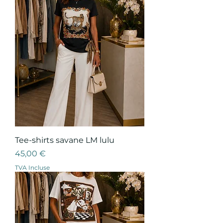
Tee-shirts savane LM lulu
Prix
45,00 €
TVA Incluse