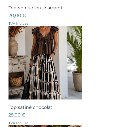
Tee-shirts clouté argent
Prix
20,00 €
TVA Incluse
Top satiné chocolat
Prix
25,00 €
TVA Incluse