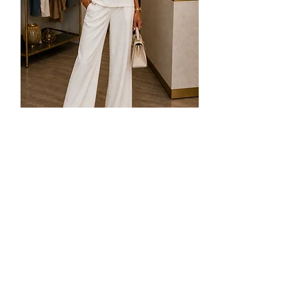
Tee-shirts foulard esprit couture
Rupture de stock