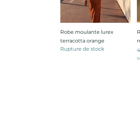
Aperçu rapide
Robe moulante lurex
R
terracotta orange
n
Rupture de stock
P
4
T