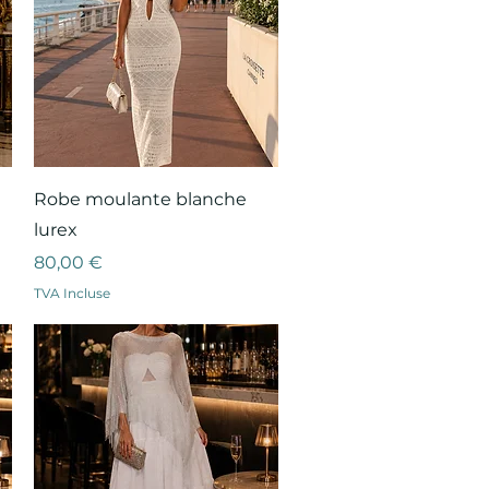
Aperçu rapide
Robe moulante blanche
lurex
Prix
80,00 €
TVA Incluse