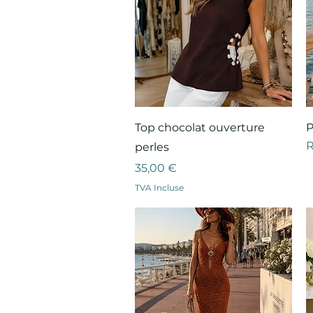
Aperçu rapide
Top chocolat ouverture
P
R
perles
Prix
35,00 €
TVA Incluse