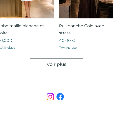
Aperçu rapide
Aperçu rapide
obe maille blanche et
Pull poncho Gold avec
oire
strass
rix
Prix
0,00 €
40,00 €
VA Incluse
TVA Incluse
Voir plus
Points de Suture
pointsdesutureofficiel@gmail.com