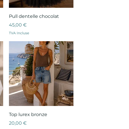
Aperçu rapide
Pull dentelle chocolat
Prix
45,00 €
TVA Incluse
Aperçu rapide
Top lurex bronze
Prix
20,00 €