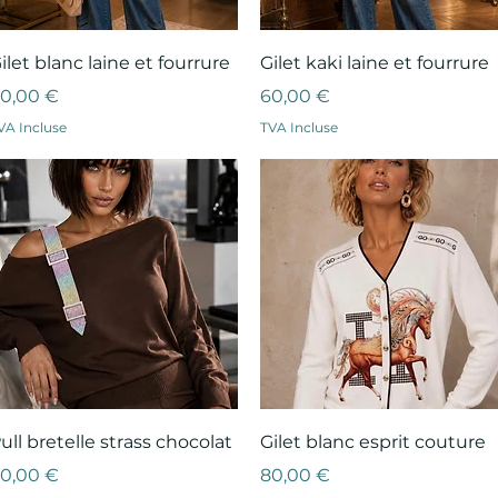
Aperçu rapide
Aperçu rapide
ilet blanc laine et fourrure
Gilet kaki laine et fourrure
rix
Prix
0,00 €
60,00 €
VA Incluse
TVA Incluse
Aperçu rapide
Aperçu rapide
ull bretelle strass chocolat
Gilet blanc esprit couture
rix
Prix
0,00 €
80,00 €