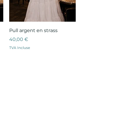
Aperçu rapide
Pull argent en strass
Prix
40,00 €
TVA Incluse