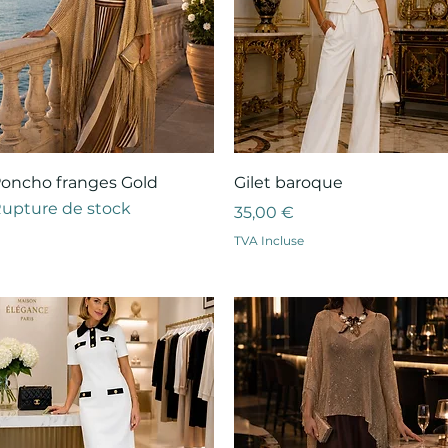
Aperçu rapide
Aperçu rapide
oncho franges Gold
Gilet baroque
upture de stock
Prix
35,00 €
TVA Incluse