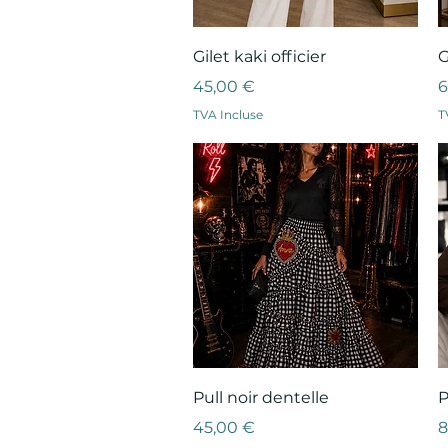
Aperçu rapide
Gilet kaki officier
G
Prix
P
45,00 €
6
TVA Incluse
T
Aperçu rapide
Pull noir dentelle
P
Prix
P
45,00 €
8