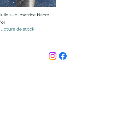
Aperçu rapide
uile sublimatrice Nacre
’or
upture de stock
Points de Suture
pointsdesutureofficiel@gmail.com
s légales
CONDITIONS GÉNÉRALES D'ACHAT ET D’UTILISA
© 2022 par Points de Suture.