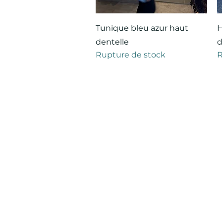
Aperçu rapide
Tunique bleu azur haut
H
dentelle
d
Rupture de stock
R
Mention