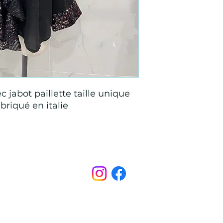
 jabot paillette taille unique
briqué en italie
Points de Suture
pointsdesutureofficiel@gmail.com
s légales
CONDITIONS GÉNÉRALES D'ACHAT ET D’UTILISA