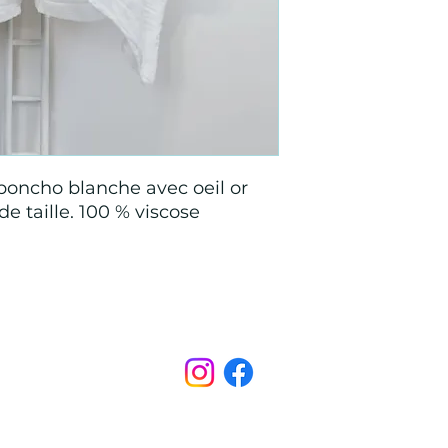
poncho blanche avec oeil or
de taille. 100 % viscose
Points de Suture
pointsdesutureofficiel@gmail.com