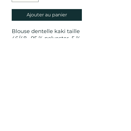
Ajouter au panier
Blouse dentelle kaki taille
46/48 95 % polyester 5 %
elasthanne fabriquée en
France
CONDITIONS GÉNÉRALES D'ACHAT ET
D’UTILISATION
Mentions légales
Points de Suture