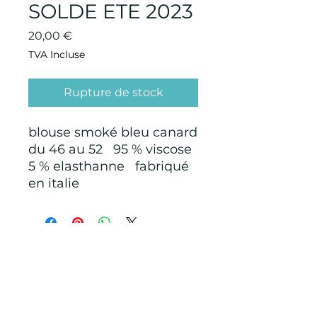
SOLDE ETE 2023
Prix
20,00 €
TVA Incluse
Rupture de stock
blouse smoké bleu canard
du 46 au 52 95 % viscose
5 % elasthanne fabriqué
en italie
CONDITIONS GÉNÉRALES D'ACHAT ET
D’UTILISATION
Mentions légales