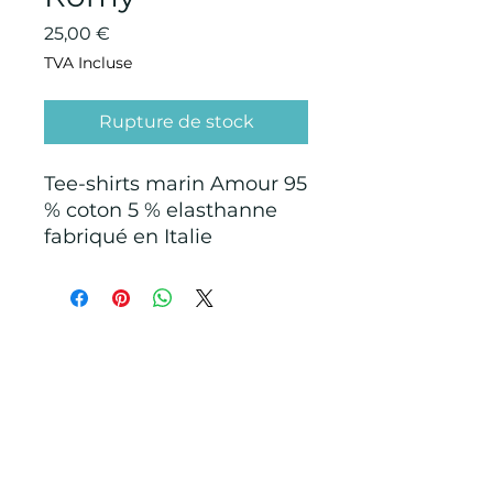
Prix
25,00 €
TVA Incluse
Rupture de stock
Tee-shirts marin Amour 95
% coton 5 % elasthanne
fabriqué en Italie
CONDITIONS GÉNÉRALES D'ACHAT ET
D’UTILISATION
Mentions légales
Points de Suture