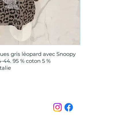
ues gris léopard avec Snoopy
4-44. 95 % coton 5 %
talie
Points de Suture
pointsdesutureofficiel@gmail.com