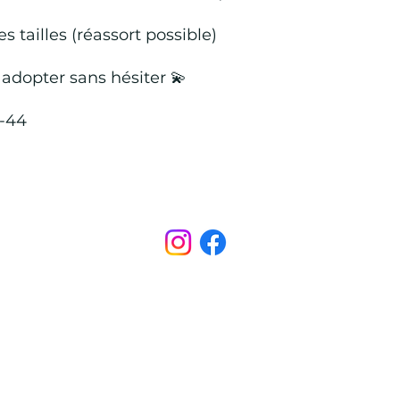
s tailles (réassort possible)
 adopter sans hésiter 💫
4-44
Points de Suture
pointsdesutureofficiel@gmail.com
s légales
CONDITIONS GÉNÉRALES D'ACHAT ET D’UTILISA
© 2022 par Points de Suture.