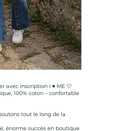
r avec inscription I ♥️ ME 🤍
nique, 100% coton – confortable
boutons tout le long de la
é, énorme succès en boutique