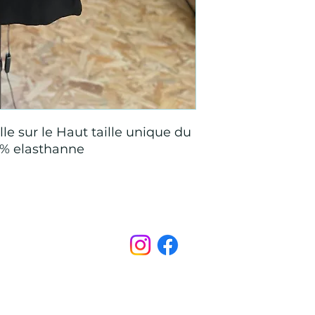
lle sur le Haut taille unique du
5 % elasthanne
Points de Suture
pointsdesutureofficiel@gmail.com
s légales
CONDITIONS GÉNÉRALES D'ACHAT ET D’UTILISA