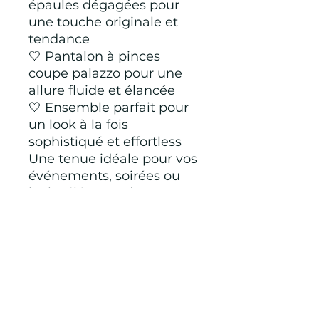
épaules dégagées pour
une touche originale et
tendance
🤍 Pantalon à pinces
coupe palazzo pour une
allure fluide et élancée
🤍 Ensemble parfait pour
un look à la fois
sophistiqué et effortless
Une tenue idéale pour vos
événements, soirées ou
looks élégants du
quotidien ✨
📏 Disponible uniquement
en S/M
65 % polyester 35 % coton