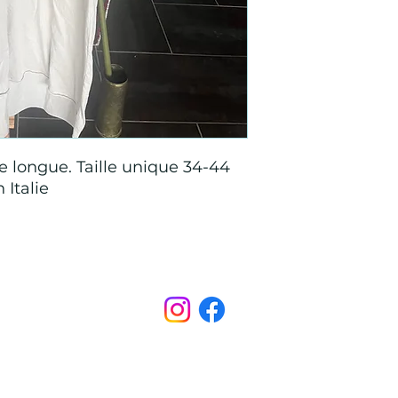
ge longue. Taille unique 34-44
 Italie
Points de Suture
pointsdesutureofficiel@gmail.com
s légales
CONDITIONS GÉNÉRALES D'ACHAT ET D’UTILISA