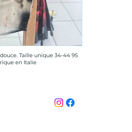
douce. Taille unique 34-44 95
rique en Italie
Points de Suture
pointsdesutureofficiel@gmail.com
s légales
CONDITIONS GÉNÉRALES D'ACHAT ET D’UTILISA