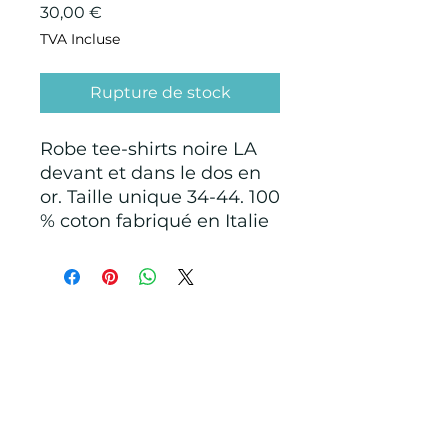
Prix
30,00 €
TVA Incluse
Rupture de stock
Robe tee-shirts noire LA
devant et dans le dos en
or. Taille unique 34-44. 100
% coton fabriqué en Italie
CONDITIONS GÉNÉRALES D'ACHAT ET
D’UTILISATION
Mentions légales
Points de Suture