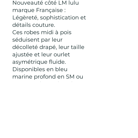
Nouveauté côté LM lulu
marque Française :
Légèreté, sophistication et
détails couture.
Ces robes midi à pois
séduisent par leur
décolleté drapé, leur taille
ajustée et leur ourlet
asymétrique fluide.
Disponibles en bleu
marine profond en SM ou
ML ou en brun chocolat
en SM , elles incarnent le
charme discret du luxe
contemporain.
100 % polyester