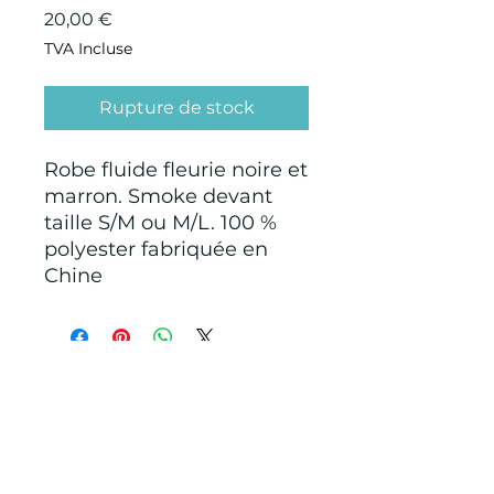
Prix
20,00 €
TVA Incluse
Rupture de stock
Robe fluide fleurie noire et
marron. Smoke devant
taille S/M ou M/L. 100 %
polyester fabriquée en
Chine
CONDITIONS GÉNÉRALES D'ACHAT ET
D’UTILISATION
Mentions légales