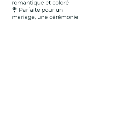
romantique et coloré
💐 Parfaite pour un
mariage, une cérémonie,
un brunch chic ou une
soirée d’été
Associez-la à une paire
d’escarpins nude et
quelques bijoux dorés
pour un look sophistiqué
et irrésistible
95 % polyester 5 %
elasthanne
CONDITIONS GÉNÉRALES D'ACHAT ET
D’UTILISATION