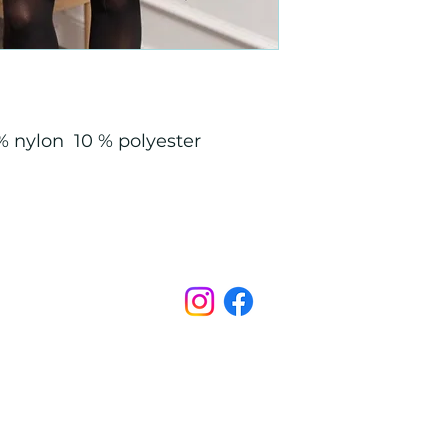
% nylon 10 % polyester
Points de Suture
pointsdesutureofficiel@gmail.com
s légales
CONDITIONS GÉNÉRALES D'ACHAT ET D’UTILISA