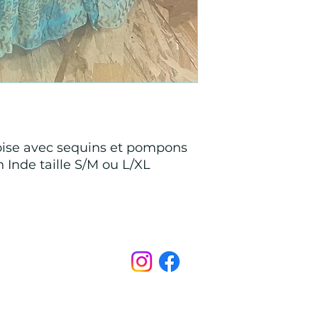
oise avec sequins et pompons
 Inde taille S/M ou L/XL
Points de Suture
pointsdesutureofficiel@gmail.com
s légales
CONDITIONS GÉNÉRALES D'ACHAT ET D’UTILISA