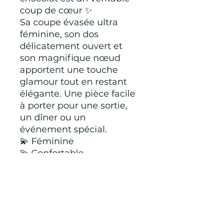
coup de cœur ✨
Sa coupe évasée ultra
féminine, son dos
délicatement ouvert et
son magnifique nœud
apportent une touche
glamour tout en restant
élégante. Une pièce facile
à porter pour une sortie,
un dîner ou un
événement spécial.
💫 Féminine
💫 Confortable
💫 Élégante sous tous les
angles
95 % polyester 5 %
elasthanne
Marque Française