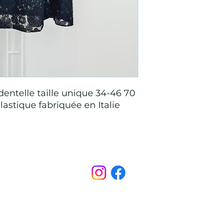
entelle taille unique 34-46 70
lastique fabriquée en Italie
Points de Suture
pointsdesutureofficiel@gmail.com
s légales
CONDITIONS GÉNÉRALES D'ACHAT ET D’UTILISA