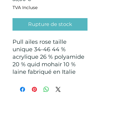
TVA Incluse
Rupture de stock
Pull ailes rose taille
unique 34-46 44 %
acrylique 26 % polyamide
20 % quid mohair 10 %
laine fabriqué en Italie
CONDITIONS GÉNÉRALES D'ACHAT ET
D’UTILISATION
Mentions légales
Points de Suture