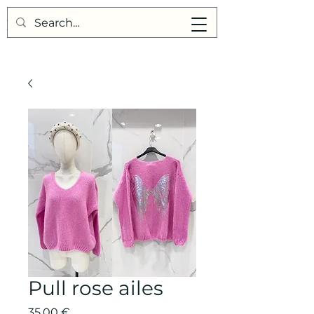
Points de Suture
Pull rose ailes
Prix
35,00 €