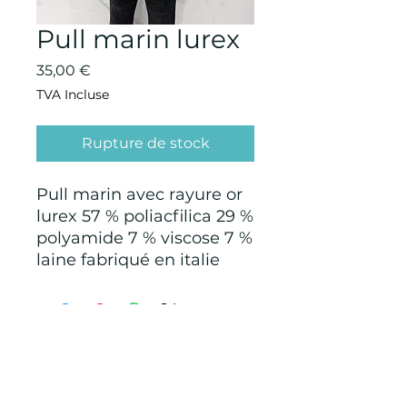
Pull marin lurex
Prix
35,00 €
TVA Incluse
Rupture de stock
Pull marin avec rayure or
lurex 57 % poliacfilica 29 %
polyamide 7 % viscose 7 %
laine fabriqué en italie
CONDITIONS GÉNÉRALES D'ACHAT ET
D’UTILISATION