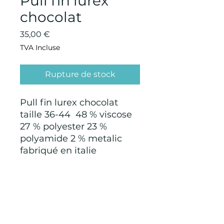
Pull fin lurex
chocolat
Prix
35,00 €
TVA Incluse
Rupture de stock
Pull fin lurex chocolat
taille 36-44 48 % viscose
27 % polyester 23 %
polyamide 2 % metalic
fabriqué en italie
CONDITIONS GÉNÉRALES D'ACHAT ET