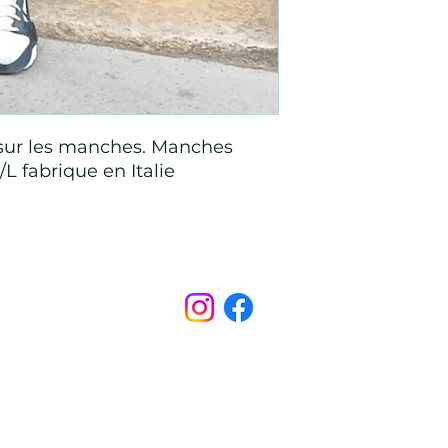
 sur les manches. Manches
L fabrique en Italie
Points de Suture
pointsdesutureofficiel@gmail.com
s légales
CONDITIONS GÉNÉRALES D'ACHAT ET D’UTILISA