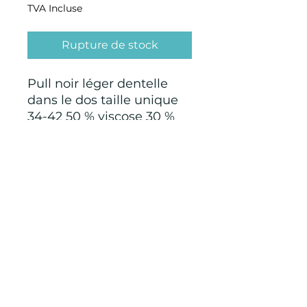
TVA Incluse
Rupture de stock
Pull noir léger dentelle
dans le dos taille unique
34-42 50 % viscose 30 %
polyester et 20 %
polyamide fabriqué en
Chine
CONDITIONS GÉNÉRALES D'ACHAT ET
D’UTILISATION
Mentions légales