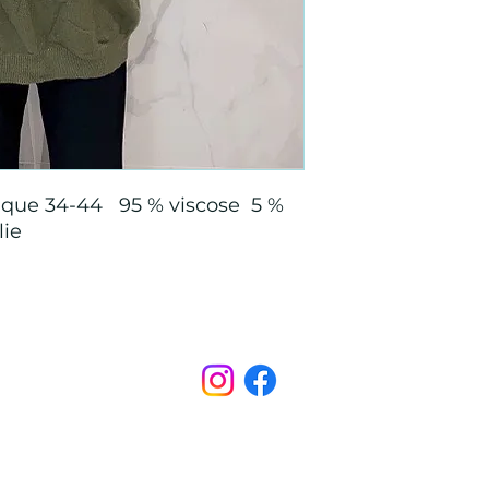
unique 34-44 95 % viscose 5 %
lie
Points de Suture
pointsdesutureofficiel@gmail.com
s légales
CONDITIONS GÉNÉRALES D'ACHAT ET D’UTILISA