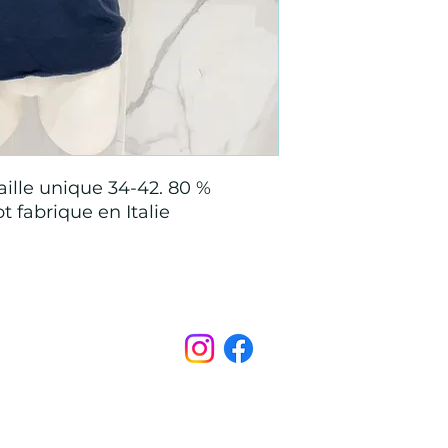
aille unique 34-42. 80 %
t fabrique en Italie
Points de Suture
pointsdesutureofficiel@gmail.com
s légales
CONDITIONS GÉNÉRALES D'ACHAT ET D’UTILISA