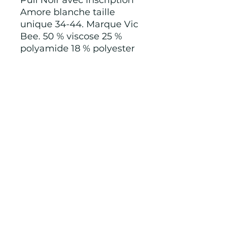
Pull Noir avec inscription
Amore blanche taille
unique 34-44. Marque Vic
Bee. 50 % viscose 25 %
polyamide 18 % polyester
7 % modal fabriqué en
Chine
CONDITIONS GÉNÉRALES D'ACHAT ET
D’UTILISATION
Mentions légales
Points de Suture
pointsdesutureofficiel@gmail.com