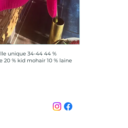
aille unique 34-44 44 %
e 20 % kid mohair 10 % laine
Points de Suture
pointsdesutureofficiel@gmail.com