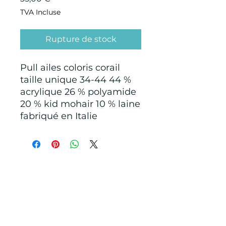
TVA Incluse
Rupture de stock
Pull ailes coloris corail
taille unique 34-44 44 %
acrylique 26 % polyamide
20 % kid mohair 10 % laine
fabriqué en Italie
CONDITIONS GÉNÉRALES D'ACHAT ET
D’UTILISATION
Mentions légales
Points de Suture