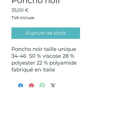
Poncho noir
Prix
35,00 €
TVA Incluse
Rupture de stock
Poncho noir taille unique
34-46 50 % viscose 28 %
polyester 22 % polyamide
fabriqué en italie
CONDITIONS GÉNÉRALES D'ACHAT ET
D’UTILISATION
Mentions légales