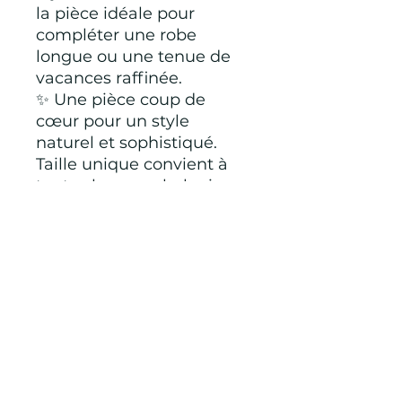
la pièce idéale pour
compléter une robe
longue ou une tenue de
vacances raffinée.
✨ Une pièce coup de
cœur pour un style
naturel et sophistiqué.
Taille unique convient à
toutes les morphologies
de la marque Française
LM lulu
100 % viscose
CONDITIONS GÉNÉRALES D'ACHAT ET
D’UTILISATION