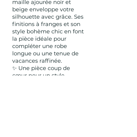
maille ajourée noir et
beige enveloppe votre
silhouette avec grâce. Ses
finitions à franges et son
style bohème chic en font
la pièce idéale pour
compléter une robe
longue ou une tenue de
vacances raffinée.
✨ Une pièce coup de
cœur pour un style
naturel et sophistiqué.
Taille unique convient à
toutes les morphologies
100 % viscose