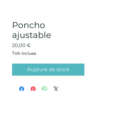
Poncho
ajustable
Prix
20,00 €
TVA Incluse
Rupture de stock
CONDITIONS GÉNÉRALES D'ACHAT ET
D’UTILISATION
Mentions légales