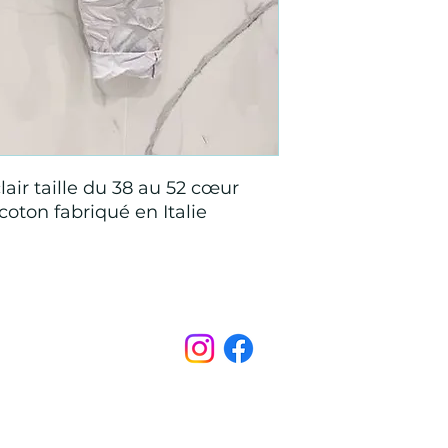
air taille du 38 au 52 cœur
coton fabriqué en Italie
Points de Suture
pointsdesutureofficiel@gmail.com
s légales
CONDITIONS GÉNÉRALES D'ACHAT ET D’UTILISA