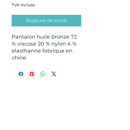
TVA Incluse
Rupture de stock
Pantalon huile bronze 72
% viscose 20 % nylon 4 %
elasthanne fabrique en
chine
CONDITIONS GÉNÉRALES D'ACHAT ET
D’UTILISATION
Mentions légales
Points de Suture