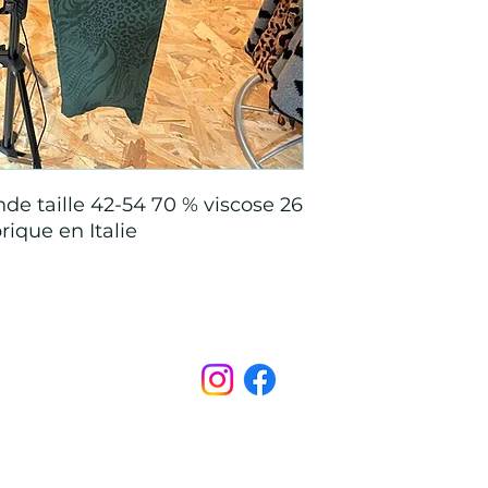
de taille 42-54 70 % viscose 26
ique en Italie
Points de Suture
pointsdesutureofficiel@gmail.com
s légales
CONDITIONS GÉNÉRALES D'ACHAT ET D’UTILISA