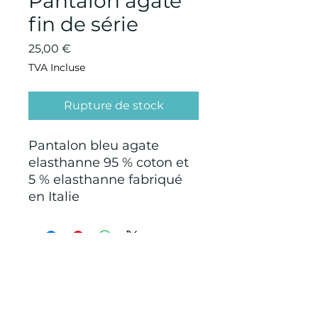
Pantalon agate
fin de série
Prix
25,00 €
TVA Incluse
Rupture de stock
Pantalon bleu agate
elasthanne 95 % coton et
5 % elasthanne fabriqué
en Italie
CONDITIONS GÉNÉRALES D'ACHAT ET
D’UTILISATION