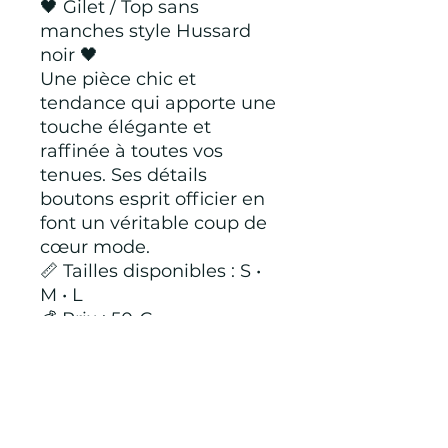
🖤 Gilet / Top sans
manches style Hussard
noir 🖤
Une pièce chic et
tendance qui apporte une
touche élégante et
raffinée à toutes vos
tenues. Ses détails
boutons esprit officier en
font un véritable coup de
cœur mode.
📏 Tailles disponibles : S •
M • L
💰 Prix : 50 €
Craquez pour ce modèle
incontournable de la
saison ! ✨
95 % polyester 5 %
spandex