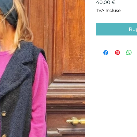
Prix
40,00 €
TVA Incluse
Rup