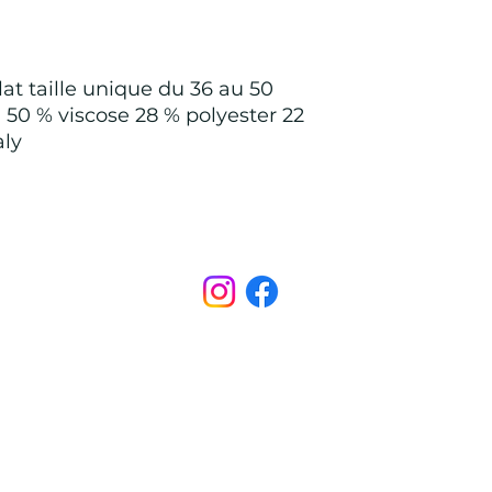
lat taille unique du 36 au 50
; 50 % viscose 28 % polyester 22
aly
Points de Suture
pointsdesutureofficiel@gmail.com
s légales
CONDITIONS GÉNÉRALES D'ACHAT ET D’UTILISA
© 2022 par Points de Suture.