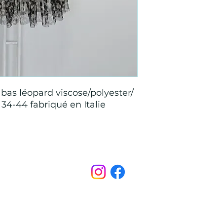
bas léopard viscose/polyester/
 34-44 fabriqué en Italie
Points de Suture
pointsdesutureofficiel@gmail.com
s légales
CONDITIONS GÉNÉRALES D'ACHAT ET D’UTILISA