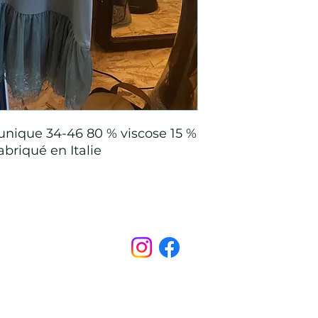
 unique 34-46 80 % viscose 15 %
abriqué en Italie
Points de Suture
pointsdesutureofficiel@gmail.com
s légales
CONDITIONS GÉNÉRALES D'ACHAT ET D’UTILISA