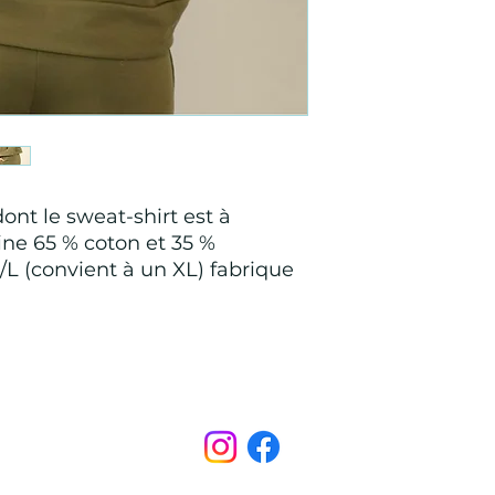
nt le sweat-shirt est à
e 65 % coton et 35 %
M/L (convient à un XL) fabrique
Points de Suture
pointsdesutureofficiel@gmail.com